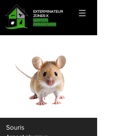
EXTERMINATEUR
ZONES-X
GESTION
PARASITAIRE
Souris