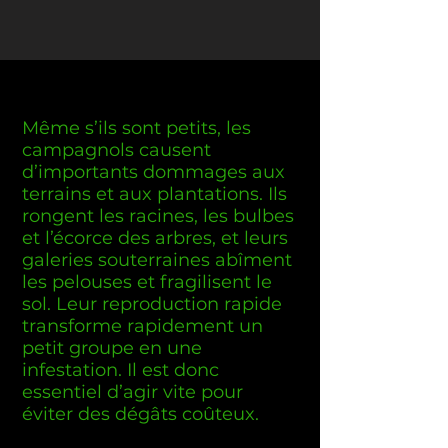
Même s’ils sont petits, les
campagnols causent
d’importants dommages aux
terrains et aux plantations. Ils
rongent les racines, les bulbes
et l’écorce des arbres, et leurs
galeries souterraines abîment
les pelouses et fragilisent le
sol. Leur reproduction rapide
transforme rapidement un
petit groupe en une
infestation. Il est donc
essentiel d’agir vite pour
éviter des dégâts coûteux.