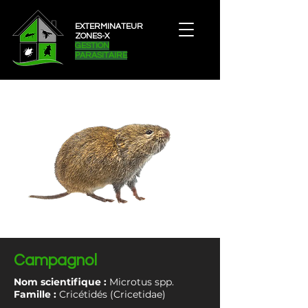
EXTERMINATEUR
ZONES-X
GESTION
PARASITAIRE
Campagnol
Nom scientifique :
Microtus spp.
Famille :
Cricétidés (Cricetidae)